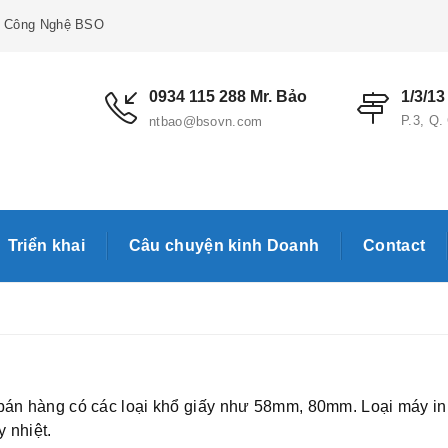
p Công Nghệ BSO
0934 115 288 Mr. Bảo
1/3/1
P.3, Q
ntbao@bsovn.com
Triển khai
Câu chuyện kinh Doanh
Contact
tin bán hàng có các loại khổ giấy như 58mm, 80mm. Loại máy i
 nhiệt.