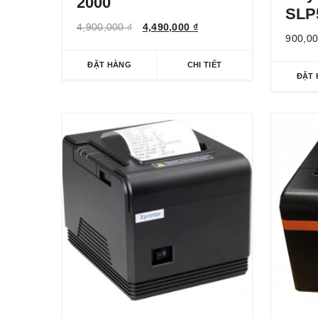
2000
SLP
4,900,000
₫
4,490,000
₫
900,0
ĐẶT HÀNG
CHI TIẾT
ĐẶT