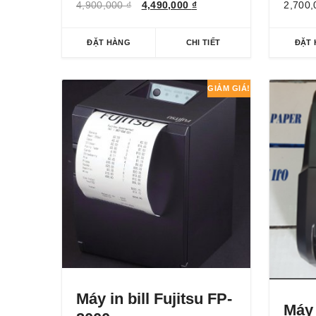
4,900,000
₫
4,490,000
₫
2,700
ĐẶT HÀNG
CHI TIẾT
ĐẶT
GIẢM GIÁ!
Máy in bill Fujitsu FP-
Máy 