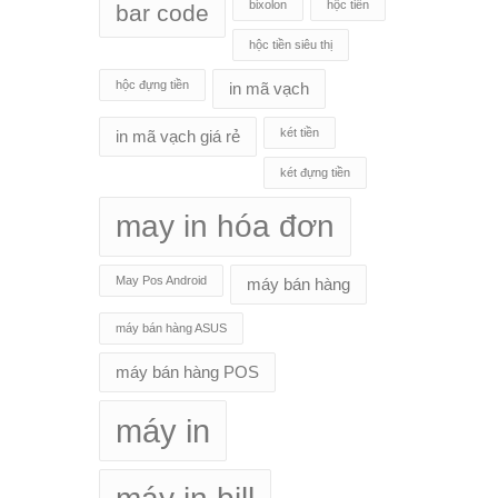
bixolon
hộc tiền
bar code
hộc tiền siêu thị
hộc đựng tiền
in mã vạch
két tiền
in mã vạch giá rẻ
két đựng tiền
may in hóa đơn
May Pos Android
máy bán hàng
máy bán hàng ASUS
máy bán hàng POS
máy in