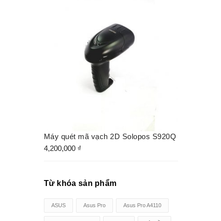
Máy quét mã vạch 2D Solopos S920Q
4,200,000
₫
Từ khóa sản phẩm
ASUS
Asus Pro
Asus Pro A4110