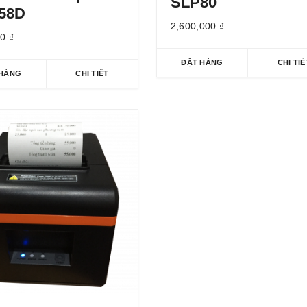
SLP80
58D
2,600,000
₫
00
₫
ĐẶT HÀNG
CHI TIẾ
 HÀNG
CHI TIẾT