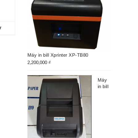
T
Máy in bill Xprinter XP-TB80
2,200,000
₫
Máy
in bill