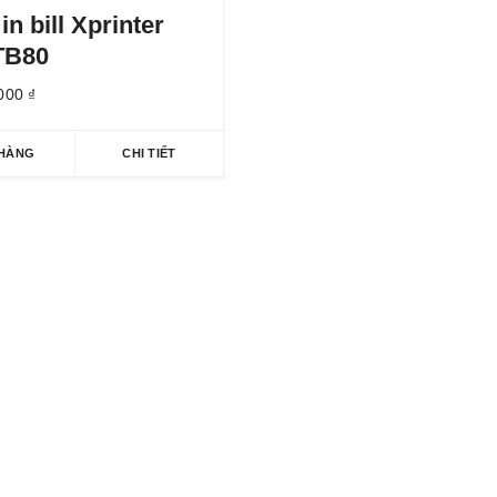
 in bill Xprinter
TB80
,000
₫
 HÀNG
CHI TIẾT