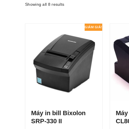
Showing all 8 results
GIẢM GIÁ!
Máy in bill Bixolon
Máy 
SRP-330 II
CL8